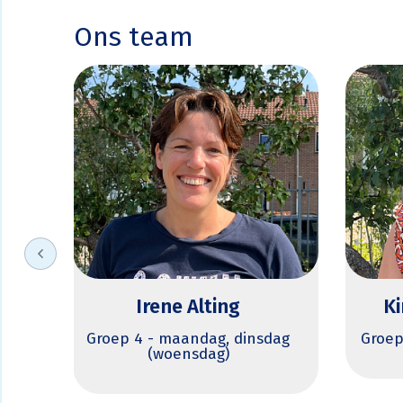
Ons team
Kimmy den Otter
M
dag
Groep 5 donderdag - vrijdag
Groep
Onderw