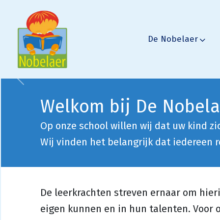
De Nobelaer
Vorige
Welkom bij De Nobela
Op onze school willen wij dat uw kind zic
Wij vinden het belangrijk dat iedereen r
De leerkrachten streven ernaar om hier
eigen kunnen en in hun talenten. Voor o