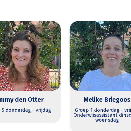
elike Briegoos
Hester van der
Brugghen
 1 donderdag - vrijdag
ijsassistent dinsdag -
Groep 6 - dinsdag, woen
woensdag