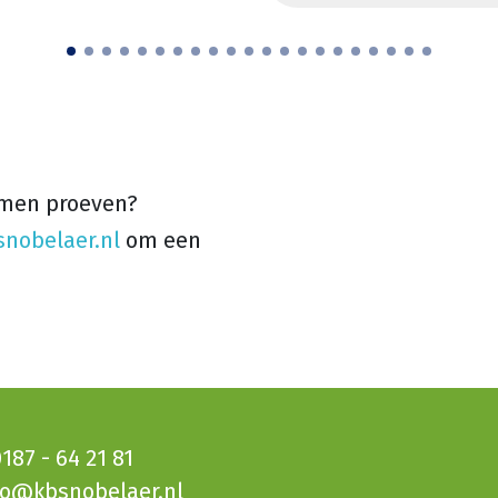
omen proeven?
nobelaer.nl
om een
187 - 64 21 81
fo@kbsnobelaer.nl