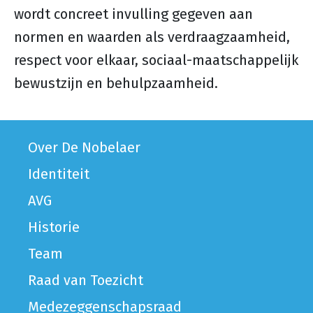
wordt concreet invulling gegeven aan
normen en waarden als verdraagzaamheid,
respect voor elkaar, sociaal-maatschappelijk
bewustzijn en behulpzaamheid.
Over De Nobelaer
Identiteit
AVG
Historie
Team
Raad van Toezicht
Medezeggenschapsraad