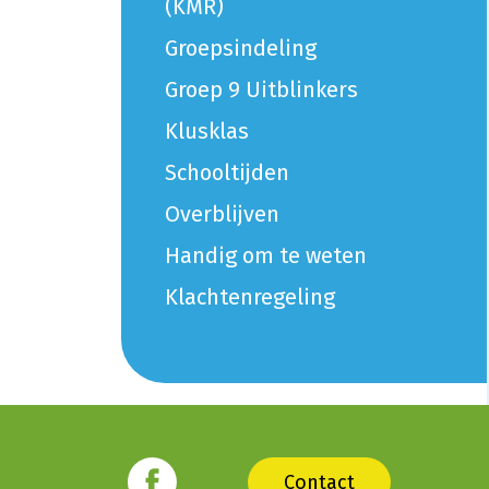
(KMR)
Groepsindeling
Groep 9 Uitblinkers
Klusklas
Schooltijden
Overblijven
Handig om te weten
Klachtenregeling
Contact