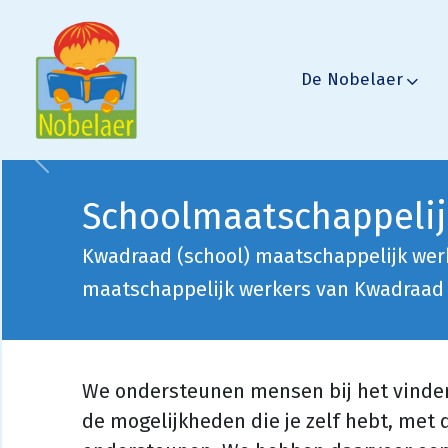
De Nobelaer
Vorige
Schoolmaatschappelij
Kwadraad (school) maatschappelijk wer
maatschappelijk werkers van Kwadraad
We ondersteunen mensen bij het vinden
de mogelijkheden die je zelf hebt, met 