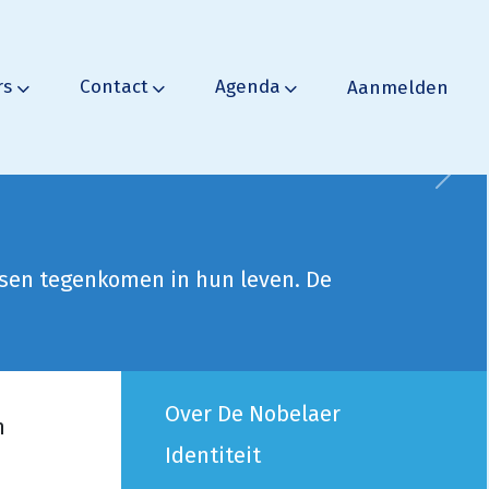
rs
Contact
Agenda
Aanmelden
Volg
nsen tegenkomen in hun leven. De
Over De Nobelaer
n
Identiteit