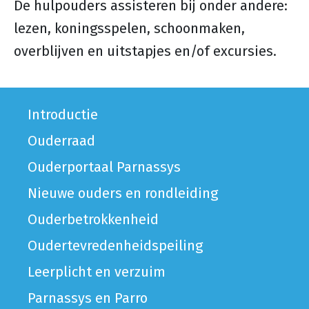
De hulpouders assisteren bij onder andere:
lezen, koningsspelen, schoonmaken,
overblijven en uitstapjes en/of excursies.
Introductie
Ouderraad
Ouderportaal Parnassys
Nieuwe ouders en rondleiding
Ouderbetrokkenheid
Oudertevredenheidspeiling
Leerplicht en verzuim
Parnassys en Parro