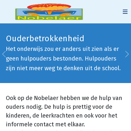
Ouderbetrokkenheid
Het onderwijs zou er anders uit zien als er
Vorige
V
geen hulpouders bestonden. Hulpouders
zijn niet meer weg te denken uit de school.
Ook op de Nobelaer hebben we de hulp van
ouders nodig. De hulp is prettig voor de
kinderen, de leerkrachten en ook voor het
informele contact met elkaar.