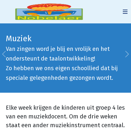
Muziek
Van zingen word je blij en vrolijk en het
Vorige
V
ondersteunt de taalontwikkeling!
Zo hebben we ons eigen schoollied dat bij
speciale gelegenheden gezongen wordt.
Elke week krijgen de kinderen uit groep 4 les
van een muziekdocent. Om de drie weken
staat een ander muziekinstrument centraal.